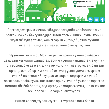
Сэргээгдэх эрчим хүчний үйлдвэрлэгчдийн холбооноос жил
болгон зохион байгуулагддаг "Олон Улсын Шинэ Эрчим Хүчний
Чуулган" уулзалт 2023 оны 9 сарын 28-29нд "Эрчим хүчний
засаглал" сэдэвтэйгээр зохион байгуулагдана.
Чуулганы зорилго
: Монгол улсын эрчим хүчний салбарын
цаашдын хөгжлийг хурдасгах, эрчим хүчний найдвартай, аюулгүй,
тогтвортой, бие даасан, шинэ технологийг нэвтрүүлсэн, байгаль
орчинд ээлтэй эрчим хүчний эх үүсгүүрийг дэмжиж, эрчим
хүчний шилжилтийг хурдасгах зорилгоор эрчим хүчний
засаглалыг сайжруулж цаашлаад эрчим хүчний ухаалаг хэрэглээ,
хэмнэлтийг бий болгох, ард иргэдийг мэдлэгжүүлж, шинэ техник
технологи инновацыг нэвтрүүлэх.
Үүнтэй холбогдуулан чуулганы бүртгэл эхэлж байна.