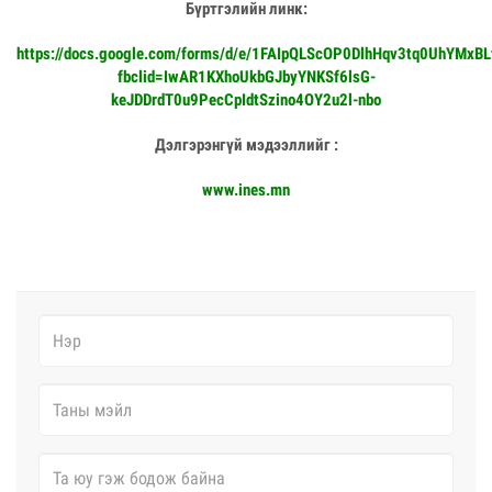
Бүртгэлийн линк:
https://docs.google.com/forms/d/e/1FAIpQLScOP0DlhHqv3tq0UhYMxB
fbclid=IwAR1KXhoUkbGJbyYNKSf6lsG-
keJDDrdT0u9PecCpIdtSzino4OY2u2l-nbo
Дэлгэрэнгүй мэдээллийг :
www.ines.mn